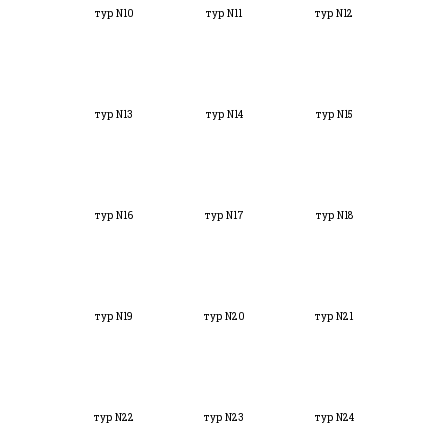
тур N10
тур N11
тур N12
тур N13
тур N14
тур N15
тур N16
тур N17
тур N18
тур N19
тур N20
тур N21
тур N22
тур N23
тур N24