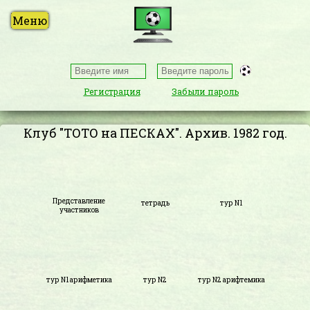
Регистрация
Забыли пароль
Клуб "ТОТО на ПЕСКАХ". Архив. 1982 год.
Представление
тетрадь
тур N1
участников
тур N1 арифметика
тур N2
тур N2 арифтемика