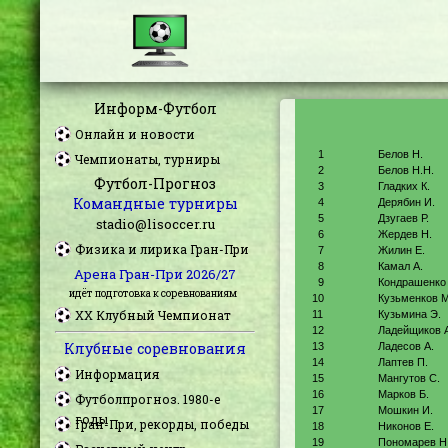
Информ-Футбол
Онлайн и новости
Чемпионаты, турниры
Футбол-Прогноз
Командные турниры
stadio@lisoccer.ru
Физика и лирика Гран-При
Арена Гран-При 2026/27
идёт подготовка к соревнованиям
XX Клубный Чемпионат
Клубные соревнования
Информация
Футболпрогноз. 1980-е
годы
Гран-При, рекорды, победы