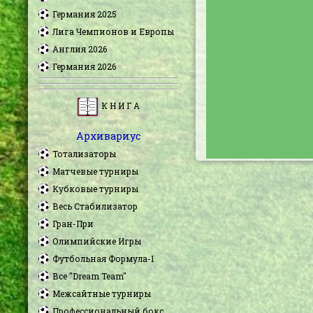
Германия 2025
Лига Чемпионов и Европы
Англия 2026
Германия 2026
К Н И Г А
Архивариус
Тотализаторы
Матчевые турниры
Кубковые турниры
Весь Стабилизатор
Гран-При
Олимпийские Игры
Футбольная Формула-1
Все "Dream Team"
Межсайтные турниры
Профессиональный бокс