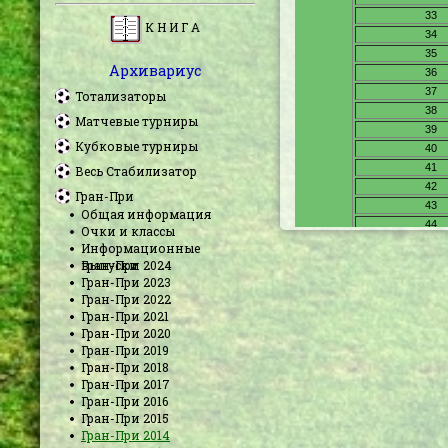
К Н И Г А
Архивариус
Тотализаторы
Матчевые турниры
Кубковые турниры
Весь Стабилизатор
Гран-При
Общая информация
Очки и классы
Информационные
выпуски
Гран-При 2024
Гран-При 2023
Гран-При 2022
Гран-При 2021
Гран-При 2020
Гран-При 2019
Гран-При 2018
Гран-При 2017
Гран-При 2016
Гран-При 2015
Гран-При 2014