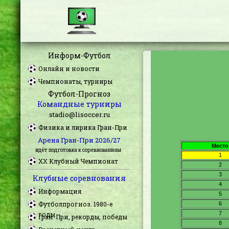
Информ-Футбол
Онлайн и новости
Чемпионаты, турниры
Футбол-Прогноз
Командные турниры
stadio@lisoccer.ru
Физика и лирика Гран-При
Арена Гран-При 2026/27
идёт подготовка к соревнованиям
XX Клубный Чемпионат
Клубные соревнования
Информация
Футболпрогноз. 1980-е
годы
Гран-При, рекорды, победы