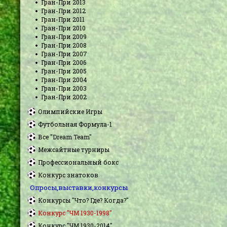
Гран-При 2013
Гран-При 2012
Гран-При 2011
Гран-При 2010
Гран-При 2009
Гран-При 2008
Гран-При 2007
Гран-При 2006
Гран-При 2005
Гран-При 2004
Гран-При 2003
Гран-При 2002
Олимпийские Игры
Футбольная Формула-1
Все "Dream Team"
Межсайтные турниры
Профессиональный бокс
Конкурс знатоков
Опросы,выставки,конкурсы
Конкурсы "Что? Где? Когда?"
Конкурс "ЧМ 1930-1998"
Конкурс "ЧМ 1930-2014"