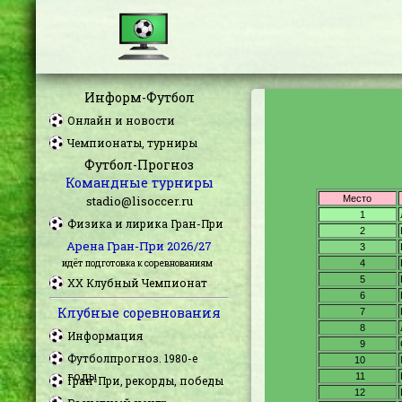
Информ-Футбол
Онлайн и новости
Чемпионаты, турниры
Футбол-Прогноз
Командные турниры
stadio@lisoccer.ru
Физика и лирика Гран-При
Арена Гран-При 2026/27
идёт подготовка к соревнованиям
XX Клубный Чемпионат
Клубные соревнования
Информация
Футболпрогноз. 1980-е
годы
Гран-При, рекорды, победы