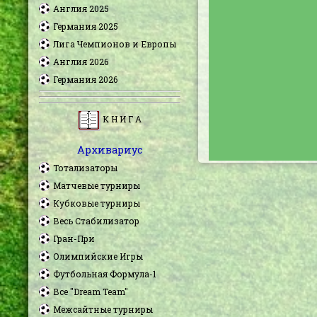
Англия 2025
Германия 2025
Лига Чемпионов и Европы
Англия 2026
Германия 2026
К Н И Г А
Архивариус
Тотализаторы
Матчевые турниры
Кубковые турниры
Весь Стабилизатор
Гран-При
Олимпийские Игры
Футбольная Формула-1
Все "Dream Team"
Межсайтные турниры