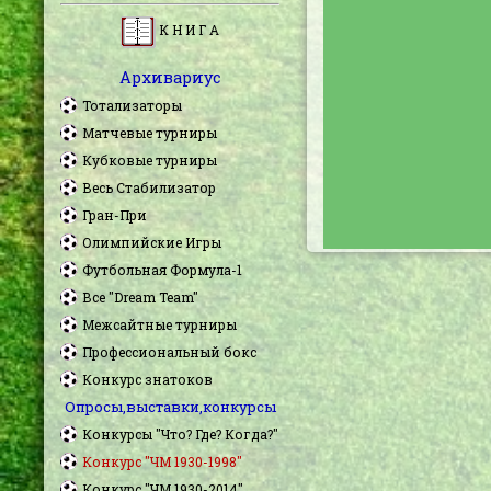
К Н И Г А
Архивариус
Тотализаторы
Матчевые турниры
Кубковые турниры
Весь Стабилизатор
Гран-При
Олимпийские Игры
Футбольная Формула-1
Все "Dream Team"
Межсайтные турниры
Профессиональный бокс
Конкурс знатоков
Опросы,выставки,конкурсы
Конкурсы "Что? Где? Когда?"
Конкурс "ЧМ 1930-1998"
Конкурс "ЧМ 1930-2014"