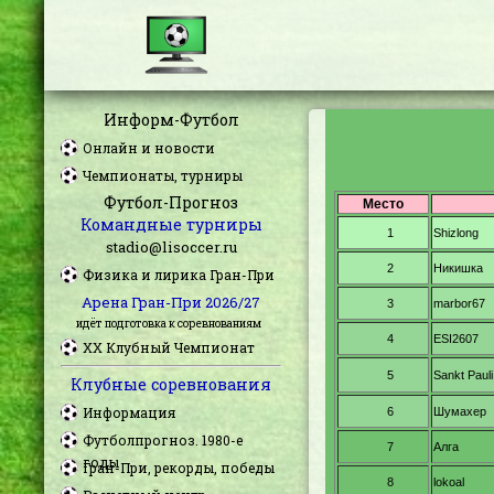
Информ-Футбол
Онлайн и новости
Чемпионаты, турниры
Футбол-Прогноз
Командные турниры
stadio@lisoccer.ru
Физика и лирика Гран-При
Арена Гран-При 2026/27
идёт подготовка к соревнованиям
XX Клубный Чемпионат
Клубные соревнования
Информация
Футболпрогноз. 1980-е
годы
Гран-При, рекорды, победы