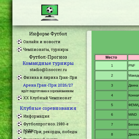
Информ-Футбол
Онлайн и новости
Чемпионаты, турниры
Футбол-Прогноз
Командные турниры
stadio@lisoccer.ru
Физика и лирика Гран-При
Арена Гран-При 2026/27
идёт подготовка к соревнованиям
XX Клубный Чемпионат
Клубные соревнования
Информация
Футболпрогноз. 1980-е
годы
Гран-При, рекорды, победы