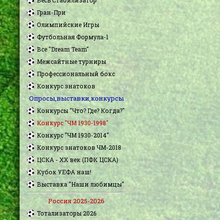
Гран-При
Олимпийские Игры
Футбольная Формула-1
Все "Dream Team"
Межсайтные турниры
Профессиональный бокс
Конкурс знатоков
Опросы,выставки,конкурсы
Конкурсы "Что? Где? Когда?"
Конкурс "ЧМ 1930-1998"
Конкурс "ЧМ 1930-2014"
Конкурс знатоков ЧМ-2018
ЦСКА - XX век (ПФК ЦСКА)
Кубок УЕФА наш!
Выставка "Наши любимцы"
Россия 2025-2026
Тотализаторы 2026