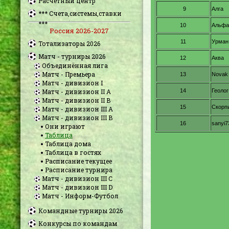
Расчетный центр
*** Счета,системы,ставки
***
Россия 2026-2027
Тотализаторы 2026
Матч - турниры 2026
Объединённая лига
Матч - Премьера
Матч - дивизион I
Матч - дивизион II A
Матч - дивизион II B
Матч - дивизион III A
Матч - дивизион III B
Они играют
Таблица
Таблица дома
Таблица в гостях
Расписание текущее
Расписание турнира
Матч - дивизион III C
Матч - дивизион III D
Матч - Информ-Футбол
Командные турниры 2026
Конкурсы по командам