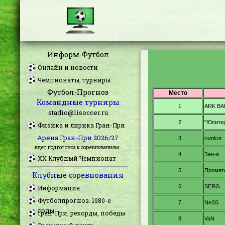
Информ-Футбол
Онлайн и новости
Чемпионаты, турниры
Футбол-Прогноз
Командные турниры
stadio@lisoccer.ru
Физика и лирика Гран-При
Арена Гран-При 2026/27
идёт подготовка к соревнованиям
XX Клубный Чемпионат
Клубные соревнования
Информация
Футболпрогноз. 1980-е
годы
Гран-При, рекорды, победы