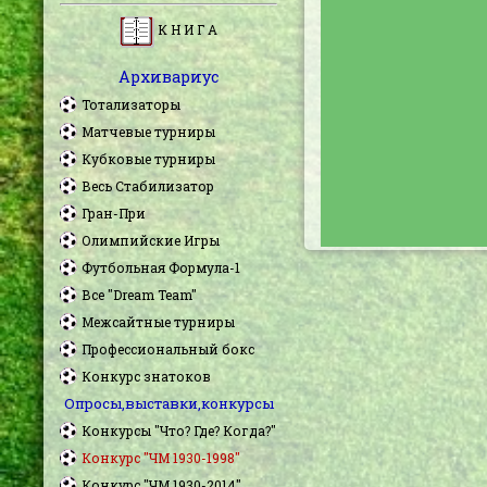
К Н И Г А
Архивариус
Тотализаторы
Матчевые турниры
Кубковые турниры
Весь Стабилизатор
Гран-При
Олимпийские Игры
Футбольная Формула-1
Все "Dream Team"
Межсайтные турниры
Профессиональный бокс
Конкурс знатоков
Опросы,выставки,конкурсы
Конкурсы "Что? Где? Когда?"
Конкурс "ЧМ 1930-1998"
Конкурс "ЧМ 1930-2014"