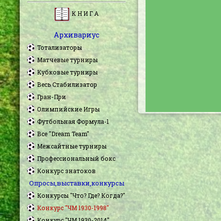
К Н И Г А
Архивариус
Тотализаторы
Матчевые турниры
Кубковые турниры
Весь Стабилизатор
Гран-При
Олимпийские Игры
Футбольная Формула-1
Все "Dream Team"
Межсайтные турниры
Профессиональный бокс
Конкурс знатоков
Опросы,выставки,конкурсы
Конкурсы "Что? Где? Когда?"
Конкурс "ЧМ 1930-1998"
Конкурс "ЧМ 1930-2014"