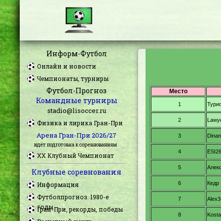
Информ-Футбол
Онлайн и новости
Чемпионаты, турниры
Футбол-Прогноз
Командные турниры
stadio@lisoccer.ru
Физика и лирика Гран-При
Арена Гран-При 2026/27
идёт подготовка к соревнованиям
XX Клубный Чемпионат
Клубные соревнования
Информация
Футболпрогноз. 1980-е
годы
Гран-При, рекорды, победы