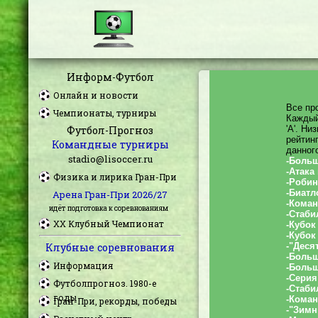
Информ-Футбол
Онлайн и новости
Чемпионаты, турниры
Футбол-Прогноз
Командные турниры
stadio@lisoccer.ru
Физика и лирика Гран-При
Арена Гран-При 2026/27
идёт подготовка к соревнованиям
XX Клубный Чемпионат
Клубные соревнования
Информация
Футболпрогноз. 1980-е
годы
Гран-При, рекорды, победы