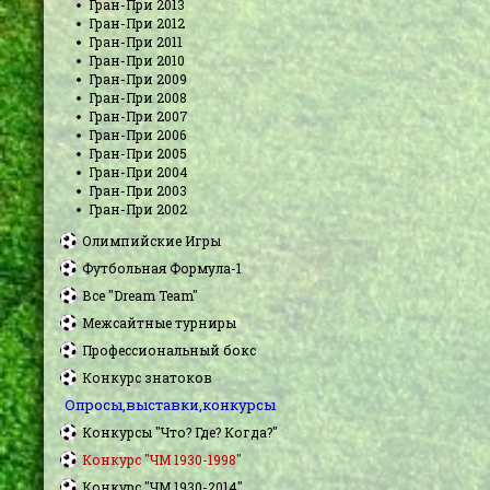
Гран-При 2013
Гран-При 2012
Гран-При 2011
Гран-При 2010
Гран-При 2009
Гран-При 2008
Гран-При 2007
Гран-При 2006
Гран-При 2005
Гран-При 2004
Гран-При 2003
Гран-При 2002
Олимпийские Игры
Футбольная Формула-1
Все "Dream Team"
Межсайтные турниры
Профессиональный бокс
Конкурс знатоков
Опросы,выставки,конкурсы
Конкурсы "Что? Где? Когда?"
Конкурс "ЧМ 1930-1998"
Конкурс "ЧМ 1930-2014"