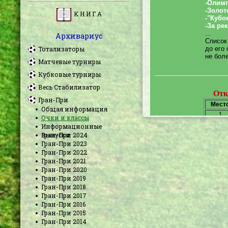
К Н И Г А
Архивариус
Тотализаторы
Матчевые турниры
Кубковые турниры
Весь Стабилизатор
Гран-При
Общая информация
Очки и классы
Информационные
выпуски
Гран-При 2024
Гран-При 2023
Гран-При 2022
Гран-При 2021
Гран-При 2020
Гран-При 2019
Гран-При 2018
Гран-При 2017
Гран-При 2016
Гран-При 2015
Гран-При 2014