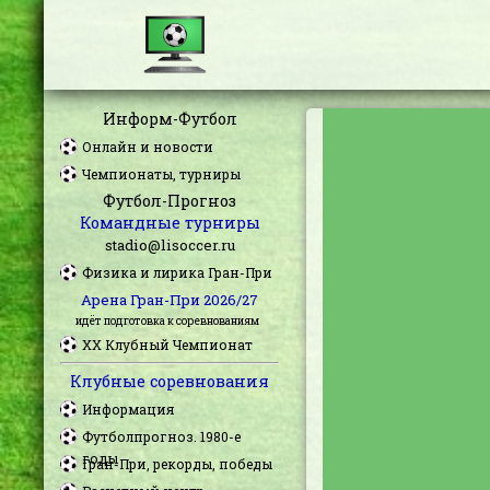
Информ-Футбол
Онлайн и новости
Чемпионаты, турниры
Футбол-Прогноз
Командные турниры
stadio@lisoccer.ru
Физика и лирика Гран-При
Арена Гран-При 2026/27
идёт подготовка к соревнованиям
XX Клубный Чемпионат
Клубные соревнования
Информация
Футболпрогноз. 1980-е
годы
Гран-При, рекорды, победы