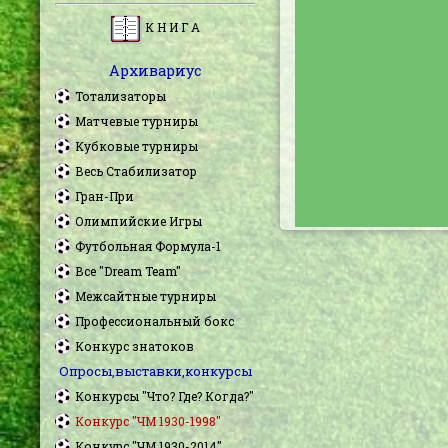
К Н И Г А
Архивариус
Тотализаторы
Матчевые турниры
Кубковые турниры
Весь Стабилизатор
Гран-При
Олимпийские Игры
Футбольная Формула-1
Все "Dream Team"
Межсайтные турниры
Профессиональный бокс
Конкурс знатоков
Опросы,выставки,конкурсы
Конкурсы "Что? Где? Когда?"
Конкурс "ЧМ 1930-1998"
Конкурс "ЧМ 1930-2014"