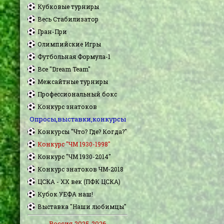
Кубковые турниры
Весь Стабилизатор
Гран-При
Олимпийские Игры
Футбольная Формула-1
Все "Dream Team"
Межсайтные турниры
Профессиональный бокс
Конкурс знатоков
Опросы,выставки,конкурсы
Конкурсы "Что? Где? Когда?"
Конкурс "ЧМ 1930-1998"
Конкурс "ЧМ 1930-2014"
Конкурс знатоков ЧМ-2018
ЦСКА - XX век (ПФК ЦСКА)
Кубок УЕФА наш!
Выставка "Наши любимцы"
Россия 2025-2026