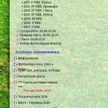
2011. V ЧФК. Кубок.
2010. IV ЧФК. Премьера.
2010. IV ЧФК. I Лига.
2010. IV ЧФК. Кубок.
2009. III ЧФК.
2008. II ЧФК.
2007. I ЧФК.
Суперкубок. 22.08-23.08.
Премьер-Лига. 29.08-20.09
I Лига. 29.08-11.10
Кубок Футбольных Клубов
Клубные соревнования
Информация
Футболпрогноз. 1980-е
годы
Гран-При, рекорды, победы
Расчетный центр
*** Счета,системы,ставки
***
Россия 2026-2027
Тотализаторы 2026
Матч - турниры 2026