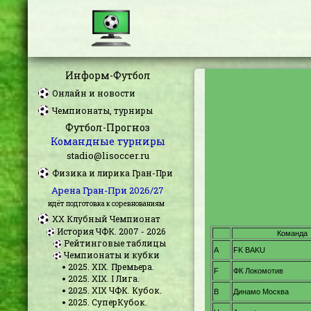
Информ-Футбол
Онлайн и новости
Чемпионаты, турниры
Футбол-Прогноз
Командные турниры
stadio@lisoccer.ru
Физика и лирика Гран-При
Арена Гран-При 2026/27
идёт подготовка к соревнованиям
XX Клубный Чемпионат
История ЧФК. 2007 - 2026
Рейтинговые таблицы
Чемпионаты и кубки
2025. XIX. Премьера.
2025. XIX. I Лига.
2025. XIX ЧФК. Кубок.
2025. СуперКубок.