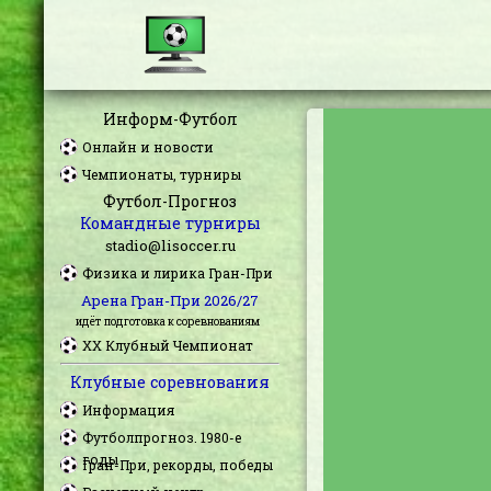
Информ-Футбол
Онлайн и новости
Чемпионаты, турниры
Футбол-Прогноз
Командные турниры
stadio@lisoccer.ru
Физика и лирика Гран-При
Арена Гран-При 2026/27
идёт подготовка к соревнованиям
XX Клубный Чемпионат
Клубные соревнования
Информация
Футболпрогноз. 1980-е
годы
Гран-При, рекорды, победы