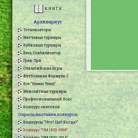
К Н И Г А
Архивариус
Тотализаторы
Матчевые турниры
Кубковые турниры
Весь Стабилизатор
Гран-При
Олимпийские Игры
Футбольная Формула-1
Все "Dream Team"
Межсайтные турниры
Профессиональный бокс
Конкурс знатоков
Опросы,выставки,конкурсы
Конкурсы "Что? Где? Когда?"
Конкурс "ЧМ 1930-1998"
Конкурс "ЧМ 1930-2014"