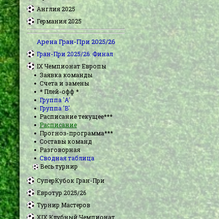
Англия 2025
Германия 2025
Арена Гран-При 2025/26
Гран-При 2025/26. Финал
IX Чемпионат Европы
Заявка команды
Счета и замены
* Плей-офф *
Группа 'А'
Группа 'B'
Расписание текущее***
Расписание
Прогноз-программа***
Составы команд
Разговорная
Сводная таблица
Весь турнир
СуперКубок Гран-При
Евротур 2025/26
Турнир Мастеров
XIX Клубный Чемпионат