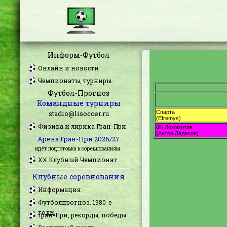
Информ-Футбол
Онлайн и новости
Чемпионаты, турниры
Футбол-Прогноз
Командные турниры
stadio@lisoccer.ru
Физика и лирика Гран-При
Арена Гран-При 2026/27
идёт подготовка к соревнованиям
XX Клубный Чемпионат
Клубные соревнования
Информация
Футболпрогноз. 1980-е
годы
Гран-При, рекорды, победы