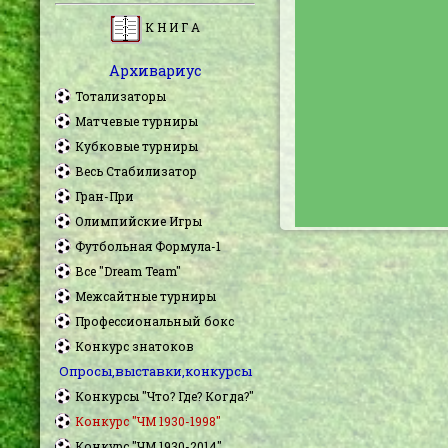
К Н И Г А
Архивариус
Тотализаторы
Матчевые турниры
Кубковые турниры
Весь Стабилизатор
Гран-При
Олимпийские Игры
Футбольная Формула-1
Все "Dream Team"
Межсайтные турниры
Профессиональный бокс
Конкурс знатоков
Опросы,выставки,конкурсы
Конкурсы "Что? Где? Когда?"
Конкурс "ЧМ 1930-1998"
Конкурс "ЧМ 1930-2014"