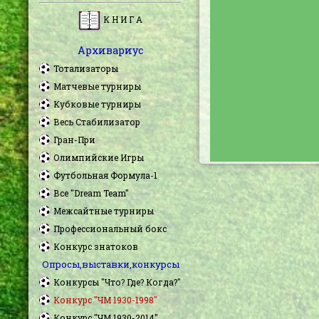
К Н И Г А
Архивариус
Тотализаторы
Матчевые турниры
Кубковые турниры
Весь Стабилизатор
Гран-При
Олимпийские Игры
Футбольная Формула-1
Все "Dream Team"
Межсайтные турниры
Профессиональный бокс
Конкурс знатоков
Опросы,выставки,конкурсы
Конкурсы "Что? Где? Когда?"
Конкурс "ЧМ 1930-1998"
Конкурс "ЧМ 1930-2014"