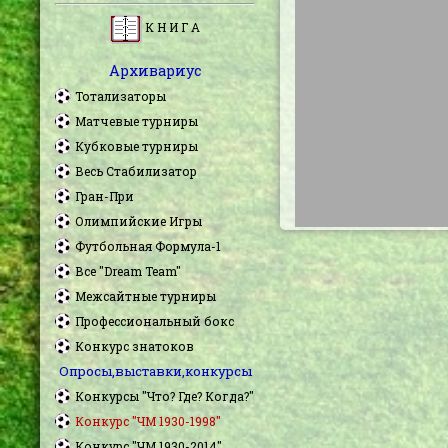
К Н И Г А
Архивариус
Тотализаторы
Матчевые турниры
Кубковые турниры
Весь Стабилизатор
Гран-При
Олимпийские Игры
Футбольная Формула-1
Все "Dream Team"
Межсайтные турниры
Профессиональный бокс
Конкурс знатоков
Опросы,выставки,конкурсы
Конкурсы "Что? Где? Когда?"
Конкурс "ЧМ 1930-1998"
Конкурс "ЧМ 1930-2014"