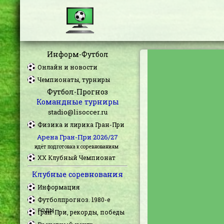
Информ-Футбол
Онлайн и новости
Чемпионаты, турниры
Футбол-Прогноз
Командные турниры
stadio@lisoccer.ru
Физика и лирика Гран-При
Арена Гран-При 2026/27
идёт подготовка к соревнованиям
XX Клубный Чемпионат
Клубные соревнования
Информация
Футболпрогноз. 1980-е
годы
Гран-При, рекорды, победы