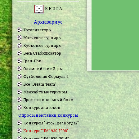
К Н И Г А
Архивариус
Тотализаторы
Матчевые турниры
Кубковые турниры
Весь Стабилизатор
Гран-При
Олимпийские Игры
Футбольная Формула-1
Все "Dream Team"
Межсайтные турниры
Профессиональный бокс
Конкурс знатоков
Опросы,выставки,конкурсы
Конкурсы "Что? Где? Когда?"
Конкурс "ЧМ 1930-1998"
Конкурс "ЧМ 1930-2014"