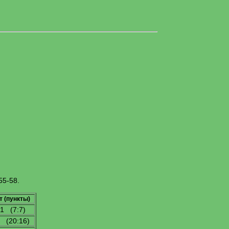
55-58.
т (пункты)
1 (7:7)
 (20:16)