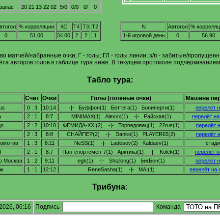
запас
20 21 13 22 02
5/0
0/0
0/
0
втогол
% корреляции
КС
Т4
Т3
Т2
N
Автогол
% корреляц
0
51.00
34.00
2
2
1
1-й игровой день
0
56.90
л-во матчей/набранные очки; Г - голы; ГЛ - голы линии; з/п - забитые/пропущ
чёта авторов голов в таблице тура ниже. В текущем протоколе подчёркивание
Табло тура:
Счёт
Очки
Голы (голевые очки)
Машина пер
us
0 : 3
10:14
-|- Буффон(1) Беттега(1) Бониперти(1)
перелёт н
а
2 : 1
8:7
MINIMAX(1) Alexxx(1) -|- Райская(1)
перелёт на
до
2 : 2
10:10
ФЕМИДА-XXI(2) -|- Торпедовец(1) 22rus(1)
перелёт н
2 : 3
8:8
СНАЙПЕР(2) -|- Danko(1) PLAYER65(2)
перелёт н
комотив
1 : 3
8:11
NeSS(1) -|- Ladesov(2) Kaldaev(1)
стади
l
2 : 1
8:7
Пан-спортсмен-7(1) Арктика(1) -|- Kolek(1)
перелёт н
о Москва
1 : 2
9:11
egk(1) -|- Shizlong(1) БигБен(1)
перелёт н
ак
1 : 1
12:12
ReneSasha(1) -|- MAI(1)
перелёт на 
Трибуна:
 2026, 06:16
Подпись
Команда