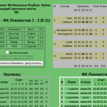
ионат Футбольных Клубов. Кубок.
N
Состав
Прогнозы
Голы
Очки
екущий протокол матча
04
11
20
10
11
N5
Гипс
20
21
11
22
31
0
0
- ФК Локомотив 1 : 3 (8:11)
1
Ladesov
20
30
20
20
10
3
3
2024
Зальцбург
-
Брест
0:4
Белорусочка
10
20
20
21
12
1
3
2
2024
Штутгарт
-
Спарта
1:1
Kozhedub N
21
21
21
31
22
1
3
2024
Арсенал
-
ПСЖ
2:0
2024
Байер
-
Милан
1:0
LaziK
31
31
21
11
11
0
3
3
Kaldaev
10
20
21
21
11
1
4
2024
ПСВ
-
Спортинг
1:1
футбол-онлайн
NeSS
20
21
20
11
01
2
2
ставьте галочку, если в вашем
4
Gorbunov
21
31
11
31
02
1
1
броузере разрешены ActiveX!
04
11
20
10
11
3:6
8:11
Уралмаш
ФК Локомот
Счёт
Счёт
Об
Ос
Г
татус
N
Игрок
Статус
ГЛ
м/о
м/о
з/п
1
2
3
4
5
1
2
3
4
иния N1
20 21 11 22 31
5/0
5/0
0/3
-2
1
Ladesov
линия N1
20 30 20 20
иния N2
10 20 20 21 12
5/3
5/3
1/1
0
2
Gorbunov
линия N4
21 31 11 31
иния N3
31 31 21 11 11
5/3
5/3
0/1
-1
3
Lazarenko
запас
11 20 21 21
запас
20 11 13 11 02
5/2
0/0
0/
0
4
Kaldaev
линия N3
10 20 21 21
иния N4
20 21 20 11 01
5/2
5/2
2/1
1
5
Kozhedub N
линия N2
21 21 21 31