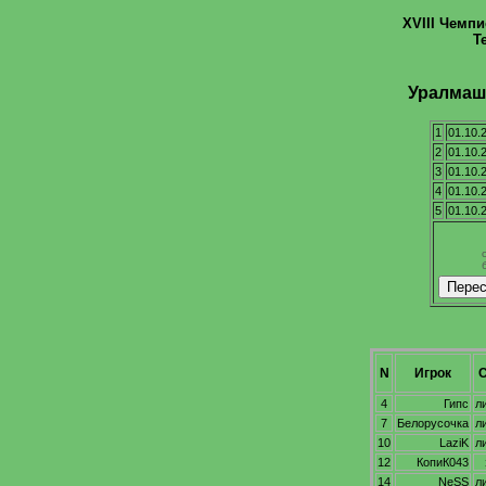
XVIII Чемп
Т
Уралмаш 
1
01.10.
2
01.10.
3
01.10.
4
01.10.
5
01.10.
N
Игрок
С
4
Гипс
л
7
Белорусочка
л
10
LaziK
л
12
КопиК043
14
NeSS
л