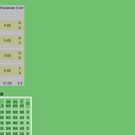
Различия
Счёт
0
4 (0)
2
0
5 (0)
2
0
3 (0)
3
1
5 (0)
3
17 (0)
1:3
ив
Об
Ос
Г
ГЛ
м/о
м/о
з/п
5
 10
5/3
5/3
3/0
2
 02
5/1
5/1
1/2
-1
 11
5/4
0/0
0/
0
 11
5/4
5/4
1/0
1
 22
5/3
5/3
1/1
0