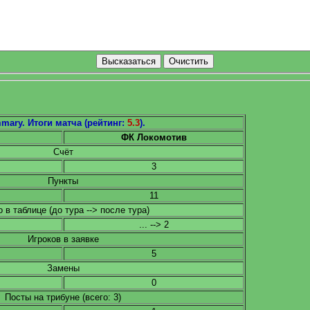
mary. Итоги матча (рейтинг:
5.3
).
ФК Локомотив
Счёт
3
Пункты
11
 в таблице (до тура --> после тура)
... --> 2
Игроков в заявке
5
Замены
0
Посты на трибуне (всего: 3)