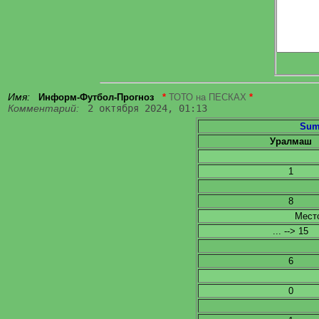
Имя:
Информ-Футбол-Прогноз
*
ТОТО на ПЕСКАХ
*
Комментарий:
2 октября 2024, 01:13
Sum
Уралмаш
1
8
Место
... --> 15
6
0