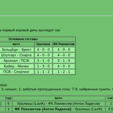
а первый игровой день выглядит так:
Основные составы
матч
Уралмаш
ФК Локомотив
Зальцбург - Брест
4 - 0 - 0
4 - 0 - 0
Штутгарт - Спарта
4 - 0 - 0
4 - 0 - 0
Арсенал - ПСЖ
3 - 1 - 0
3 - 1 - 0
Байер - Милан
1 - 3 - 0
4 - 0 - 0
ПСВ - Спортинг
1 - 1 - 2
1 - 2 - 1
обой:
 3; ничьих: 1; забитые-пропущенные голы: 7-9; набранные пункты: 
тур
матч
счё
а)
6
Уралмаш (LaziK) - ФК Локомотив (Антон Ладесов)
1:
1
ФК Локомотив (Антон Ладесов)
- Уралмаш (LaziK)
3:0