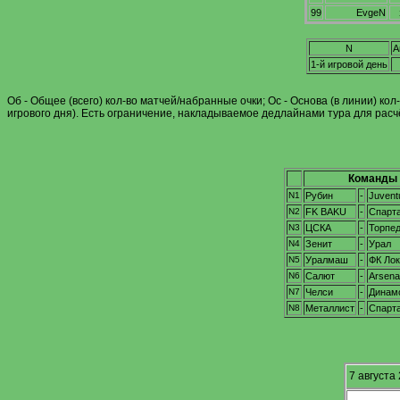
99
EvgeN
N
А
1-й игровой день
Об - Общее (всего) кол-во матчей/набранные очки; Ос - Основа (в линии) ко
игрового дня). Есть ограничение, накладываемое дедлайнами тура для рас
Команды
N1
Рубин
-
Juvent
N2
FK BAKU
-
Спарт
N3
ЦСКА
-
Торпе
N4
Зенит
-
Урал
N5
Уралмаш
-
ФК Ло
N6
Салют
-
Arsena
N7
Челси
-
Динам
N8
Металлист
-
Спарт
7 августа