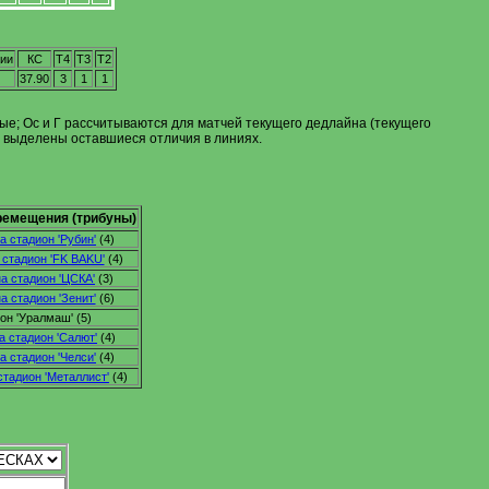
ии
КС
Т4
Т3
Т2
37.90
3
1
1
енные; Ос и Г рассчитываются для матчей текущего дедлайна (текущего
м выделены оставшиеся отличия в линиях.
емещения (трибуны)
а стадион 'Рубин'
(4)
 стадион 'FK BAKU'
(4)
а стадион 'ЦСКА'
(3)
а стадион 'Зенит'
(6)
он 'Уралмаш' (5)
а стадион 'Салют'
(4)
а стадион 'Челси'
(4)
стадион 'Металлист'
(4)