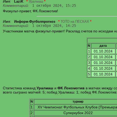
Имя:
LaziK
*
Уралмаш
*
Комментарий:
1 октября 2024, 15:25
Физкульт-привет, ФК Локомотив!
Имя:
Информ-Футболпрогноз
*
ТОТО на ПЕСКАХ
*
Комментарий:
1 октября 2024, 14:25
Участникам матча физкульт-привет! Расклад счетов по исходам н
N
дата
1
01.10.2024
2
01.10.2024
3
01.10.2024
4
01.10.2024
5
01.10.2024
Статистика команд
Уралмаш
и
ФК Локомотив
в матчах между с
всего сыграно матчей: 5; побед Уралмаш: 1; побед ФК Локомотив:
N
турнир
1
XV Чемпионат Футбольных Клубов (Премьер
2
Суперкубок 2022