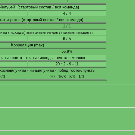
1
Челубей" (стартовый состав / вся команда)
4 / 4
ат игроков (стартовый состав / вся команда)
1 / 1
нкты / исходы)
всего атак по счетам: 17 (атак по исходам: 6)
6 / 5
Корреляция (max)
56.9%
точные счета - точные исходы - счета в молоко
20 : 2 - 9 - 11
хозяев/пункты - ничьи/пункты - побед гостей/пункты
2/0
20 : 16/8 - 3/3 - 1/0